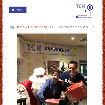
Menu
Home
»
Christmas At TCH
» Invitatietoernooi 2019_7