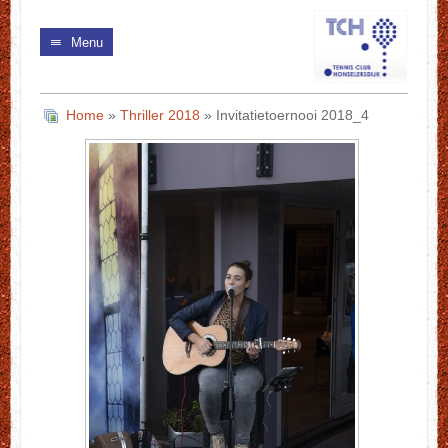
Menu
Home
»
Thriller 2018
» Invitatietoernooi 2018_4