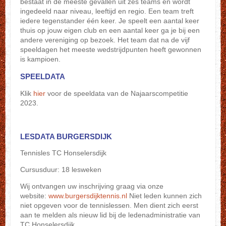
bestaat in de meeste gevallen uit zes teams en wordt
ingedeeld naar niveau, leeftijd en regio. Een team treft
iedere tegenstander één keer. Je speelt een aantal keer
thuis op jouw eigen club en een aantal keer ga je bij een
andere vereniging op bezoek. Het team dat na de vijf
speeldagen het meeste wedstrijdpunten heeft gewonnen
is kampioen.
SPEELDATA
Klik
hier
voor de speeldata van de Najaarscompetitie
2023.
LESDATA BURGERSDIJK
Tennisles TC Honselersdijk
Cursusduur: 18 lesweken
Wij ontvangen uw inschrijving graag via onze
website:
www.burgersdijktennis.nl
Niet leden kunnen zich
niet opgeven voor de tennislessen. Men dient zich eerst
aan te melden als nieuw lid bij de ledenadministratie van
TC Honselersdijk.