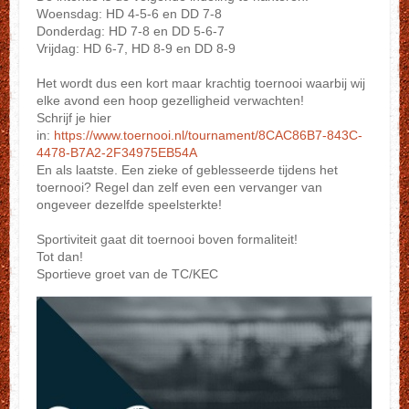
Woensdag: HD 4-5-6 en DD 7-8
Donderdag: HD 7-8 en DD 5-6-7
Vrijdag: HD 6-7, HD 8-9 en DD 8-9
Het wordt dus een kort maar krachtig toernooi waarbij wij
elke avond een hoop gezelligheid verwachten!
Schrijf je hier
in:
https://www.toernooi.nl/tournament/8CAC86B7-843C-
4478-B7A2-2F34975EB54A
En als laatste. Een zieke of geblesseerde tijdens het
toernooi? Regel dan zelf even een vervanger van
ongeveer dezelfde speelsterkte!
Sportiviteit gaat dit toernooi boven formaliteit!
Tot dan!
Sportieve groet van de TC/KEC