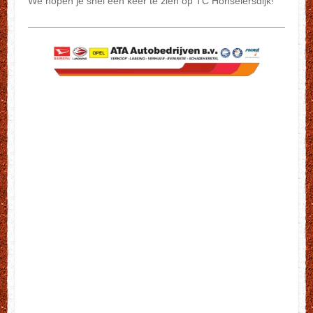
We hopen je snel een keer te zien op TC Honselersdijk!